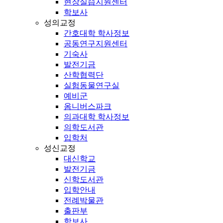
현장실습지원센터
학보사
성의교정
간호대학 학사정보
공동연구지원센터
기숙사
발전기금
산학협력단
실험동물연구실
예비군
옴니버스파크
의과대학 학사정보
의학도서관
입학처
성신교정
대신학교
발전기금
신학도서관
입학안내
전례박물관
출판부
학보사