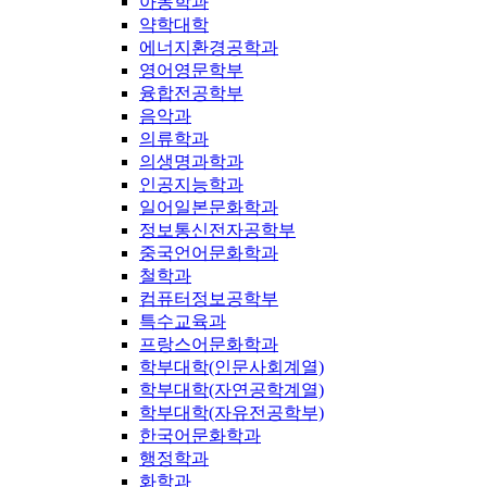
아동학과
약학대학
에너지환경공학과
영어영문학부
융합전공학부
음악과
의류학과
의생명과학과
인공지능학과
일어일본문화학과
정보통신전자공학부
중국언어문화학과
철학과
컴퓨터정보공학부
특수교육과
프랑스어문화학과
학부대학(인문사회계열)
학부대학(자연공학계열)
학부대학(자유전공학부)
한국어문화학과
행정학과
화학과