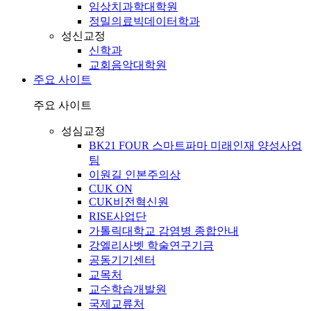
임상치과학대학원
정밀의료빅데이터학과
성신교정
신학과
교회음악대학원
주요 사이트
주요 사이트
성심교정
BK21 FOUR 스마트파마 미래인재 양성사업
팀
이원길 인본주의상
CUK ON
CUK비전혁신원
RISE사업단
가톨릭대학교 감염병 종합안내
강엘리사벳 학술연구기금
공동기기센터
교목처
교수학습개발원
국제교류처