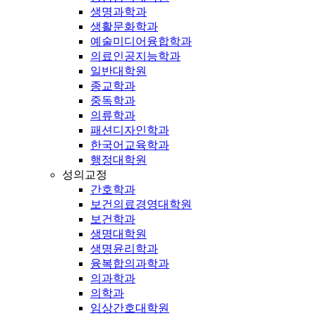
생명과학과
생활문화학과
예술미디어융합학과
의료인공지능학과
일반대학원
종교학과
중독학과
의류학과
패션디자인학과
한국어교육학과
행정대학원
성의교정
간호학과
보건의료경영대학원
보건학과
생명대학원
생명윤리학과
융복합의과학과
의과학과
의학과
임상간호대학원