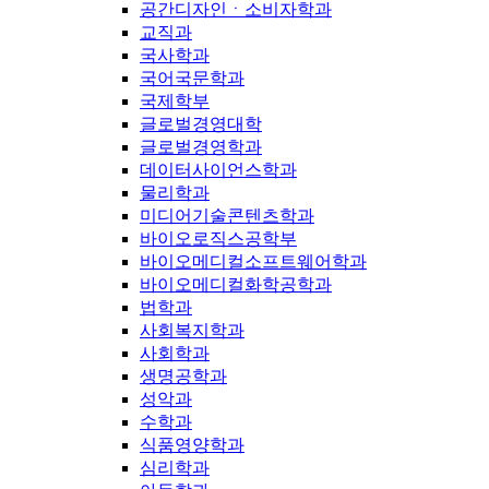
공간디자인ㆍ소비자학과
교직과
국사학과
국어국문학과
국제학부
글로벌경영대학
글로벌경영학과
데이터사이언스학과
물리학과
미디어기술콘텐츠학과
바이오로직스공학부
바이오메디컬소프트웨어학과
바이오메디컬화학공학과
법학과
사회복지학과
사회학과
생명공학과
성악과
수학과
식품영양학과
심리학과