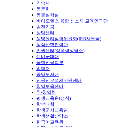
기숙사
동문회
동물실험실
바이오헬스 융합 신소재 교육연구단
발전기금
상담센터
생명윤리심의위원회(IRB사무국)
성심산학협력단
인권센터(성폭력상담소)
예비군대대
융합전공학부
입학처
중앙도서관
전공진로설계지원센터
창업보육센터
취·창업처
평생교육원(성심)
학부대학
학생군사교육단
학생생활상담소
한국어교육원