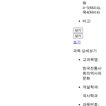
화
4~5(M414),
목4(M414)
비고:
닫기
닫기
보기
과목 상세보기
교과목명:
한국전통사
회의역사와
문화
개설학과:
국사학과
과목번호: