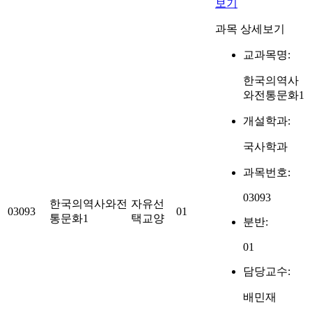
보기
과목 상세보기
교과목명:
한국의역사
와전통문화1
개설학과:
국사학과
과목번호:
03093
한국의역사와전
자유선
03093
01
통문화1
택교양
분반:
01
담당교수:
배민재