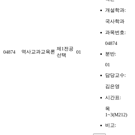
개설학과:
국사학과
과목번호:
04874
제1전공
역사교과교육론
04874
01
분반:
선택
01
담당교수:
김은영
시간표:
목
1~3(M212)
비고: