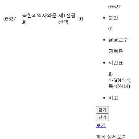
05627
북한의역사와문
제1전공
분반:
05627
01
화
선택
01
담당교수:
권혁은
시간표:
화
4~5(N414),
목4(N414)
비고:
닫기
닫기
보기
과목 상세보기