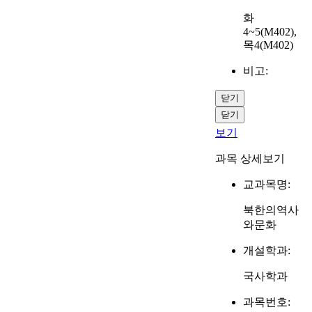
화
4~5(M402),
목4(M402)
비고:
닫기
닫기
보기
과목 상세보기
교과목명:
북한의역사
와문화
개설학과:
국사학과
과목번호: