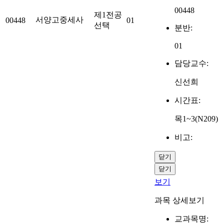
00448
제1전공
서양고중세사
00448
01
선택
분반:
01
담당교수:
신선희
시간표:
목1~3(N209)
비고:
닫기
닫기
보기
과목 상세보기
교과목명: