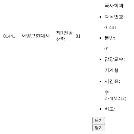
국사학과
과목번호:
01441
제1전공
서양근현대사
01441
01
분반:
선택
01
담당교수:
기계형
시간표:
수
2~4(M212)
비고:
닫기
닫기