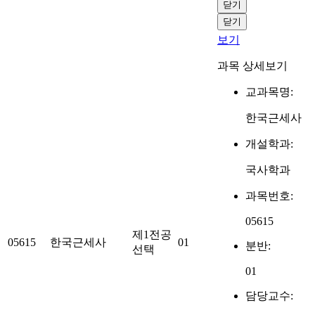
닫기
닫기
보기
과목 상세보기
교과목명:
한국근세사
개설학과:
국사학과
과목번호:
05615
제1전공
05615
한국근세사
01
분반:
선택
01
담당교수: