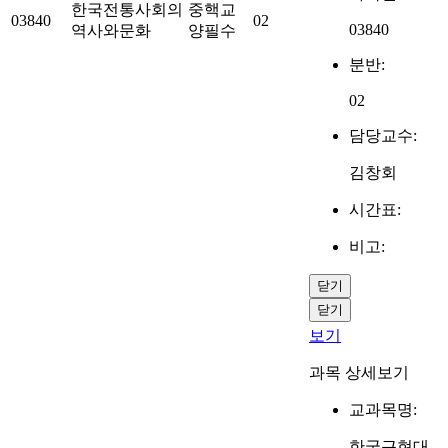
한국전통사회의
중핵교
03840
02
03840
역사와문화
양필수
분반:
02
담당교수:
김창회
시간표:
비고:
닫기
닫기
보기
과목 상세보기
교과목명:
한국근현대