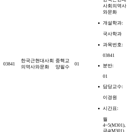
사회의역사
와문화
개설학과:
국사학과
과목번호:
03841
한국근현대사회
중핵교
03841
01
분반:
의역사와문화
양필수
01
담당교수:
이경원
시간표:
월
4~5(M301),
금4(M301)