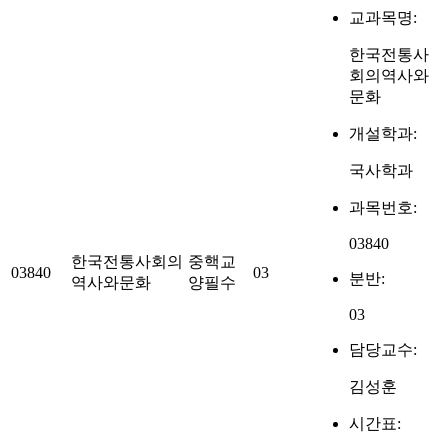
교과목명:
한국전통사
회의역사와
문화
개설학과:
국사학과
과목번호:
03840
한국전통사회의
중핵교
03840
03
분반:
역사와문화
양필수
03
담당교수:
김성훈
시간표: