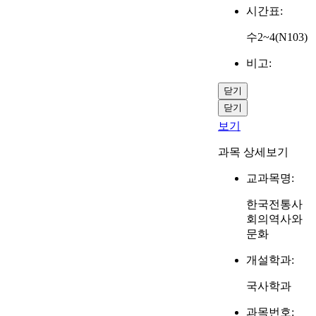
시간표:
수2~4(N103)
비고:
닫기
닫기
보기
과목 상세보기
교과목명:
한국전통사
회의역사와
문화
개설학과:
국사학과
과목번호: