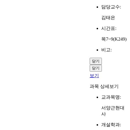
담당교수:
김태은
시간표:
목7~9(K249)
비고:
닫기
닫기
보기
과목 상세보기
교과목명:
서양근현대
사
개설학과: