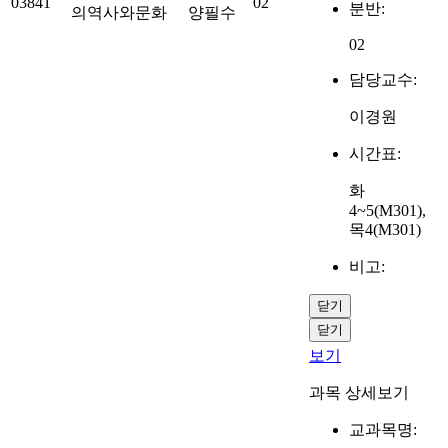
03841
02
분반:
의역사와문화
양필수
02
담당교수:
이경원
시간표:
화
4~5(M301),
목4(M301)
비고:
닫기
닫기
보기
과목 상세보기
교과목명: