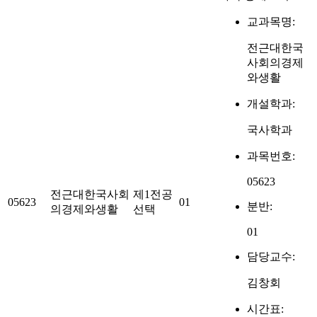
교과목명:
전근대한국
사회의경제
와생활
개설학과:
국사학과
과목번호:
05623
전근대한국사회
제1전공
05623
01
분반:
의경제와생활
선택
01
담당교수:
김창회
시간표: