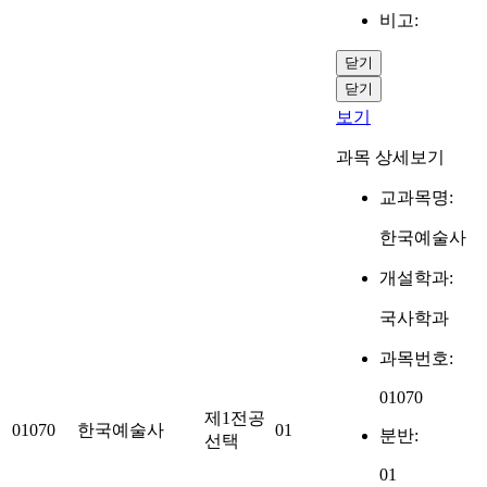
비고:
닫기
닫기
보기
과목 상세보기
교과목명:
한국예술사
개설학과:
국사학과
과목번호:
01070
제1전공
01070
한국예술사
01
분반:
선택
01