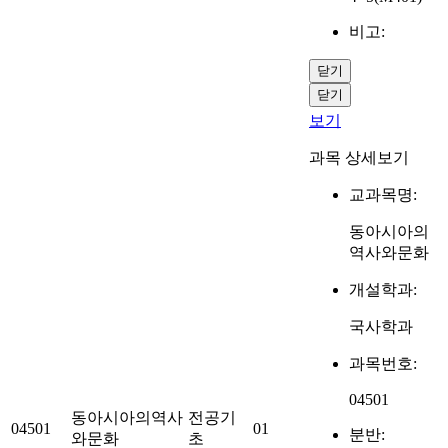
비고:
닫기
닫기
보기
과목 상세보기
교과목명:
동아시아의
역사와문화
개설학과:
국사학과
과목번호:
04501
동아시아의역사
전공기
04501
01
분반:
와문화
초