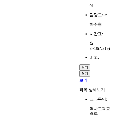
01
담당교수:
하주형
시간표:
월
8~10(N319)
비고:
닫기
닫기
보기
과목 상세보기
교과목명:
역사교과교
육론