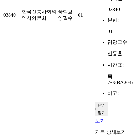
03840
한국전통사회의
중핵교
03840
01
역사와문화
양필수
분반:
01
담당교수:
신동훈
시간표:
목
7~9(BA203)
비고:
닫기
닫기
보기
과목 상세보기