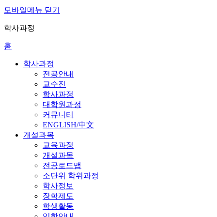
모바일메뉴 닫기
학사과정
홈
학사과정
전공안내
교수진
학사과정
대학원과정
커뮤니티
ENGLISH/中文
개설과목
교육과정
개설과목
전공로드맵
소단위 학위과정
학사정보
장학제도
학생활동
입학안내