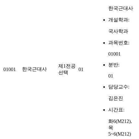
한국근대사
개설학과:
국사학과
과목번호:
01001
분반:
제1전공
한국근대사
01001
01
선택
01
담당교수:
김은진
시간표:
화6(M212),
목
5~6(M212)