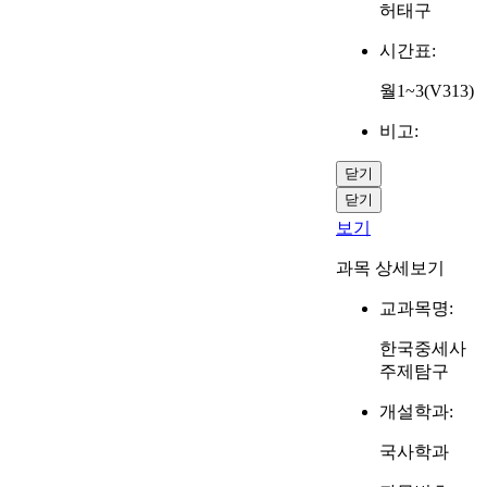
허태구
시간표:
월1~3(V313)
비고:
닫기
닫기
보기
과목 상세보기
교과목명:
한국중세사
주제탐구
개설학과:
국사학과