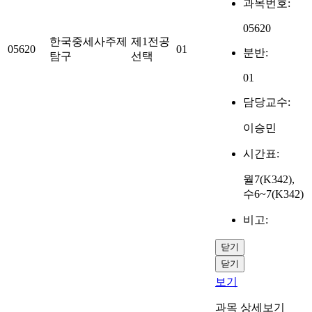
과목번호:
05620
한국중세사주제
제1전공
05620
01
분반:
탐구
선택
01
담당교수:
이승민
시간표:
월7(K342),
수6~7(K342)
비고:
닫기
닫기
보기
과목 상세보기