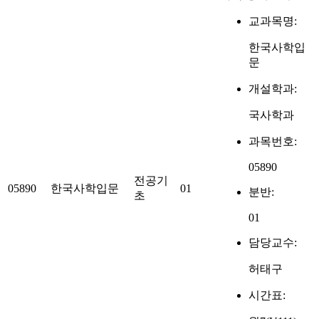
교과목명:
한국사학입
문
개설학과:
국사학과
과목번호:
05890
전공기
05890
한국사학입문
01
분반:
초
01
담당교수:
허태구
시간표: