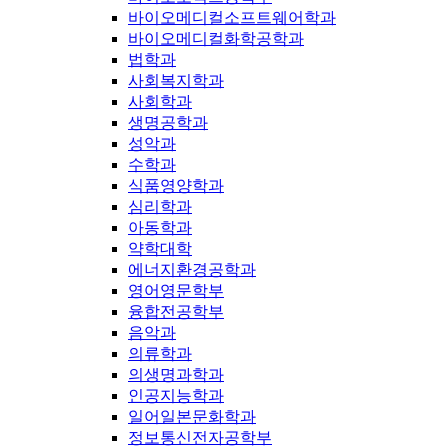
바이오메디컬소프트웨어학과
바이오메디컬화학공학과
법학과
사회복지학과
사회학과
생명공학과
성악과
수학과
식품영양학과
심리학과
아동학과
약학대학
에너지환경공학과
영어영문학부
융합전공학부
음악과
의류학과
의생명과학과
인공지능학과
일어일본문화학과
정보통신전자공학부