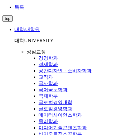
목록
top
대학/대학원
대학
UNIVERSITY
성심교정
경영학과
경제학과
공간디자인ㆍ소비자학과
교직과
국사학과
국어국문학과
국제학부
글로벌경영대학
글로벌경영학과
데이터사이언스학과
물리학과
미디어기술콘텐츠학과
바이오로직스공학부