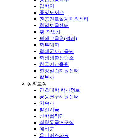
입학처
중앙도서관
전공진로설계지원센터
창업보육센터
취·창업처
평생교육원(성심)
학부대학
학생군사교육단
학생생활상담소
한국어교육원
현장실습지원센터
학보사
성의교정
간호대학 학사정보
공동연구지원센터
기숙사
발전기금
산학협력단
실험동물연구실
예비군
옴니버스파크