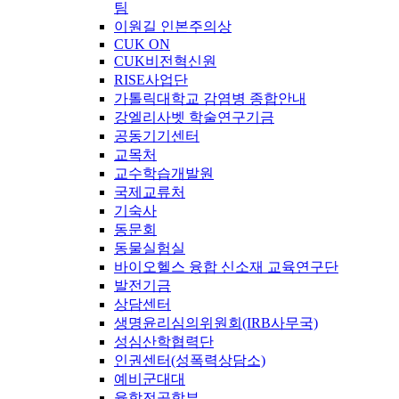
팀
이원길 인본주의상
CUK ON
CUK비전혁신원
RISE사업단
가톨릭대학교 감염병 종합안내
강엘리사벳 학술연구기금
공동기기센터
교목처
교수학습개발원
국제교류처
기숙사
동문회
동물실험실
바이오헬스 융합 신소재 교육연구단
발전기금
상담센터
생명윤리심의위원회(IRB사무국)
성심산학협력단
인권센터(성폭력상담소)
예비군대대
융합전공학부